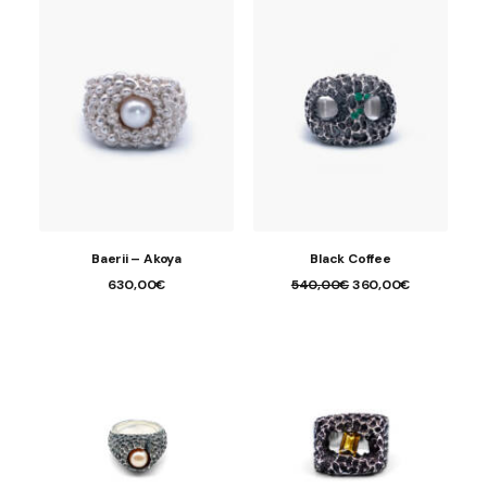
Baerii – Akoya
Black Coffee
Le
Le
630,00
€
540,00
€
360,00
€
prix
prix
initial
actuel
était :
est :
540,00€.
360,00€.