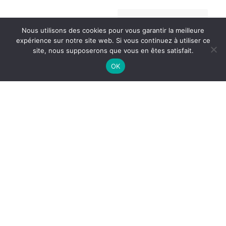
Nous utilisons des cookies pour vous garantir la meilleure
expérience sur notre site web. Si vous continuez à utiliser ce
site, nous supposerons que vous en êtes satisfait.
OK
Round
Serpente a sonagli
450,00
€
590,00
€