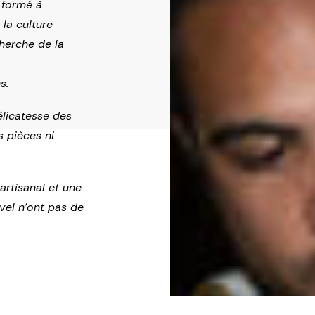
r formé à
 la culture
herche de la
s.
élicatesse des
s pièces ni
 artisanal et une
vel n’ont pas de